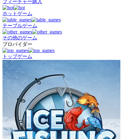
フィーチャー購入
ホットゲーム
テーブルゲーム
その他のゲーム
プロバイダー
トップゲーム