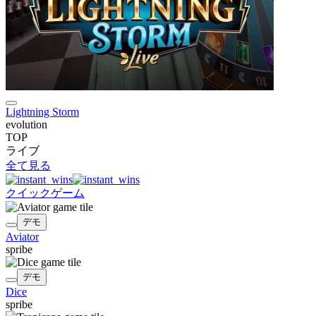
Lightning Storm
evolution
TOP
ライブ
全て見る
クイックゲーム
デモ
Aviator
spribe
デモ
Dice
spribe