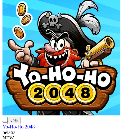
デモ
Yo-Ho-Ho 2048
belatra
NEW