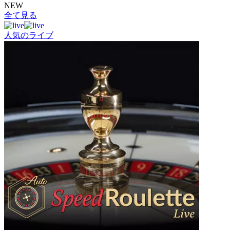
NEW
全て見る
人気のライブ