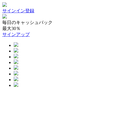
サインイン
登録
毎日のキャッシュバック
最大30％
サインアップ