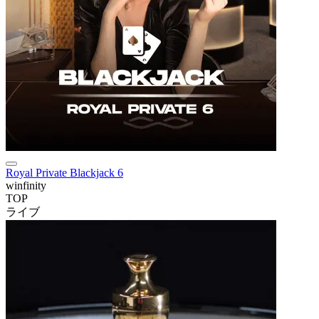
Royal Private Blackjack 6
winfinity
TOP
ライブ