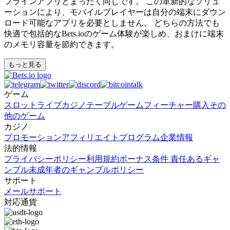
フラインアプリとまったく同じです。 この革新的なソリュ
ーションにより、モバイルプレイヤーは自分の端末にダウン
ロード可能なアプリを必要としません。 どちらの方法でも
快適で包括的なBets.ioのゲーム体験が楽しめ、おまけに端末
のメモリ容量を節約できます。
もっと見る
ゲーム
スロット
ライブカジノ
テーブルゲーム
フィーチャー購入
その
他のゲーム
カジノ
プロモーション
アフィリエイトプログラム
企業情報
法的情報
プライバシーポリシー
利用規約
ボーナス条件
責任あるギャ
ンブル
未成年者のギャンブルポリシー
サポート
メールサポート
対応通貨