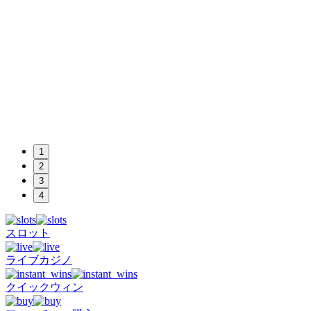
1
2
3
4
スロット
ライブカジノ
クイックウィン