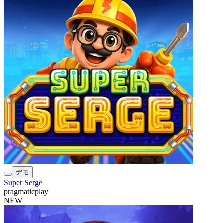
デモ
Super Serge
pragmaticplay
NEW