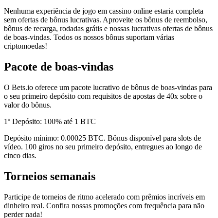
Nenhuma experiência de jogo em cassino online estaria completa
sem ofertas de bônus lucrativas. Aproveite os bônus de reembolso,
bônus de recarga, rodadas grátis e nossas lucrativas ofertas de bônus
de boas-vindas. Todos os nossos bônus suportam várias
criptomoedas!
Pacote de boas-vindas
O Bets.io oferece um pacote lucrativo de bônus de boas-vindas para
o seu primeiro depósito com requisitos de apostas de 40x sobre o
valor do bônus.
1º Depósito: 100% até 1 BTC
Depósito mínimo: 0.00025 BTC. Bônus disponível para slots de
vídeo. 100 giros no seu primeiro depósito, entregues ao longo de
cinco dias.
Torneios semanais
Participe de torneios de ritmo acelerado com prêmios incríveis em
dinheiro real. Confira nossas promoções com frequência para não
perder nada!