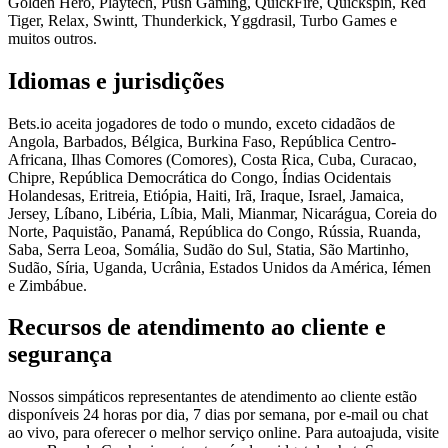
Golden Hero, Playtech, Push Gaming, QuickFire, Quickspin, Red
Tiger, Relax, Swintt, Thunderkick, Yggdrasil, Turbo Games e
muitos outros.
Idiomas e jurisdições
Bets.io aceita jogadores de todo o mundo, exceto cidadãos de
Angola, Barbados, Bélgica, Burkina Faso, República Centro-
Africana, Ilhas Comores (Comores), Costa Rica, Cuba, Curacao,
Chipre, República Democrática do Congo, Índias Ocidentais
Holandesas, Eritreia, Etiópia, Haiti, Irã, Iraque, Israel, Jamaica,
Jersey, Líbano, Libéria, Líbia, Mali, Mianmar, Nicarágua, Coreia do
Norte, Paquistão, Panamá, República do Congo, Rússia, Ruanda,
Saba, Serra Leoa, Somália, Sudão do Sul, Statia, São Martinho,
Sudão, Síria, Uganda, Ucrânia, Estados Unidos da América, Iémen
e Zimbábue.
Recursos de atendimento ao cliente e
segurança
Nossos simpáticos representantes de atendimento ao cliente estão
disponíveis 24 horas por dia, 7 dias por semana, por e-mail ou chat
ao vivo, para oferecer o melhor serviço online. Para autoajuda, visite