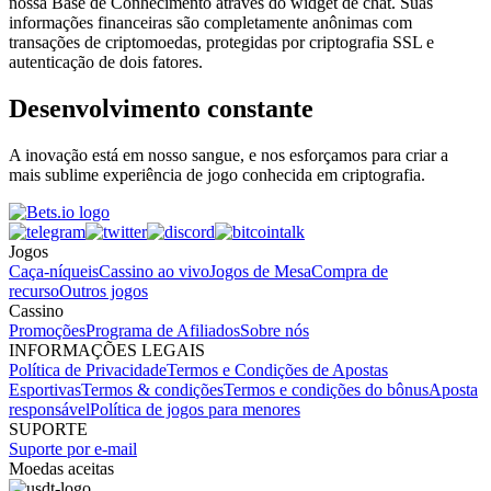
nossa Base de Conhecimento através do widget de chat. Suas
informações financeiras são completamente anônimas com
transações de criptomoedas, protegidas por criptografia SSL e
autenticação de dois fatores.
Desenvolvimento constante
A inovação está em nosso sangue, e nos esforçamos para criar a
mais sublime experiência de jogo conhecida em criptografia.
Jogos
Caça-níqueis
Cassino ao vivo
Jogos de Mesa
Compra de
recurso
Outros jogos
Cassino
Promoções
Programa de Afiliados
Sobre nós
INFORMAÇÕES LEGAIS
Política de Privacidade
Termos e Condições de Apostas
Esportivas
Termos & condições
Termos e condições do bônus
Aposta
responsável
Política de jogos para menores
SUPORTE
Suporte por e-mail
Moedas aceitas