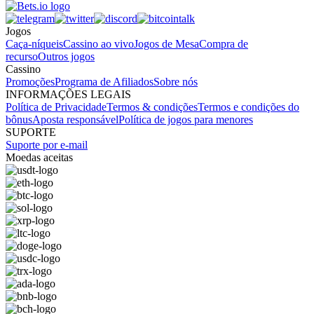
Jogos
Caça-níqueis
Cassino ao vivo
Jogos de Mesa
Compra de
recurso
Outros jogos
Cassino
Promoções
Programa de Afiliados
Sobre nós
INFORMAÇÕES LEGAIS
Política de Privacidade
Termos & condições
Termos e condições do
bônus
Aposta responsável
Política de jogos para menores
SUPORTE
Suporte por e-mail
Moedas aceitas